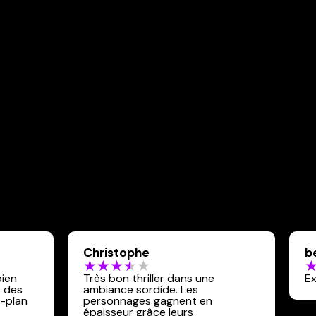
Christophe
b
bien
Très bon thriller dans une
Ex
s des
ambiance sordide. Les
e-plan
personnages gagnent en
épaisseur grâce leurs