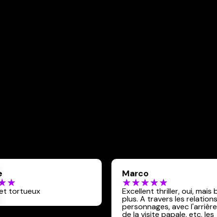
e
Marco
et tortueux
Excellent thriller, oui, mais 
plus. A travers les relation
personnages, avec l'arrièr
de la visite papale, etc. les