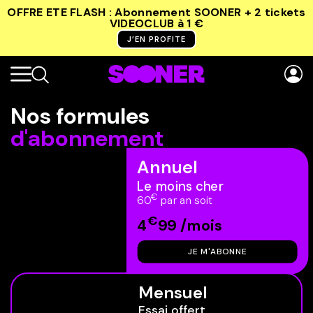
OFFRE ETE FLASH : Abonnement SOONER + 2 tickets
VIDEOCLUB
à 1 €
J’EN PROFITE
Nos formules
d'abonnement
Annuel
Le moins cher
€
60
par an soit
€
4
99 /mois
JE M'ABONNE
Mensuel
Essai offert