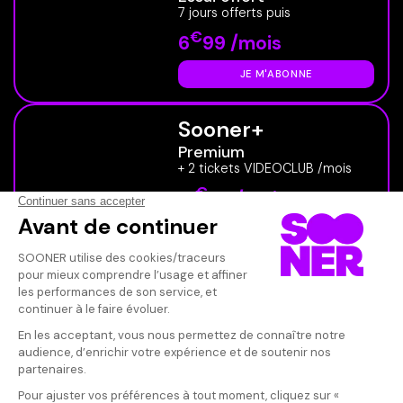
7 jours offerts puis
€
6
99 /mois
JE M'ABONNE
Sooner+
Premium
+ 2 tickets VIDEOCLUB /mois
€
12
99 /mois
JE M'ABONNE
NOTRE OFFRE ÉTUDIANTE