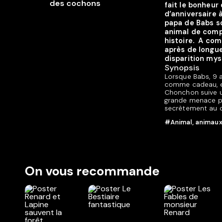
fait le bonheur
d’anniversaire 
papa de Babs so
animal de comp
histoire. A com
après de longu
disparition myst
Synopsis
Lorsque Babs, 9
comme cadeau, el
Chonchon suive u
grande menace po
secrètement au c
#Animal, animau
On vous recommande