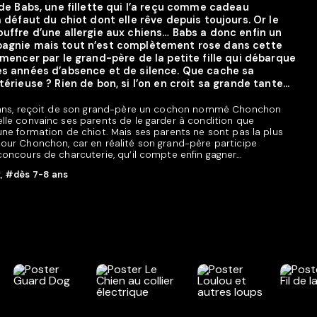
 de Babs, une fillette qui l’a reçu comme cadeau
à défaut du chiot dont elle rêve depuis toujours. Or le
uffre d’une allergie aux chiens… Babs a donc enfin un
agnie mais tout n’est complètement rose dans cette
mencer par le grand-père de la petite fille qui débarque
es années d’absence et de silence. Que cache sa
érieuse ? Rien de bon, si l’on en croit sa grande tante...
 ans, reçoit de son grand-père un cochon nommé Chonchon
le convainc ses parents de le garder à condition que
ne formation de chiot. Mais ses parents ne sont pas la plus
ur Chonchon, car en réalité son grand-père participe
oncours de charcuterie, qu’il compte enfin gagner…
x
,
#dès 7-8 ans