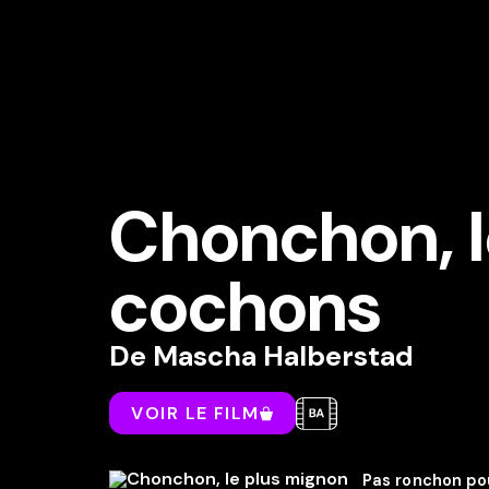
Chonchon, l
cochons
De
Mascha Halberstad
VOIR LE FILM
Pas ronchon pou