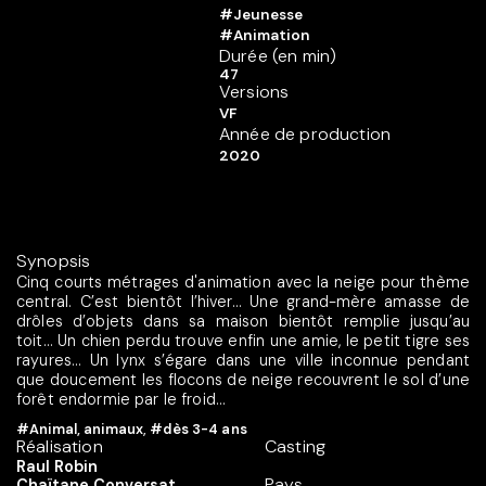
#Jeunesse
#Animation
Durée (en min)
47
Versions
VF
Année de production
2020
Synopsis
Cinq courts métrages d'animation avec la neige pour thème
central. C’est bientôt l’hiver… Une grand-mère amasse de
drôles d’objets dans sa maison bientôt remplie jusqu’au
toit… Un chien perdu trouve enfin une amie, le petit tigre ses
rayures… Un lynx s’égare dans une ville inconnue pendant
que doucement les flocons de neige recouvrent le sol d’une
forêt endormie par le froid…
#Animal, animaux
,
#dès 3-4 ans
Réalisation
Casting
Raul Robin
Pays
Chaïtane Conversat