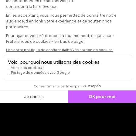
Donnez votre avis
Votre note
Votre commentaire
Il faut vous connecter pour
publier un avis
CONNEXION
Qui sommes-nous ?
Dispo dans l'abonnement
Dispo dans le Videoclub
Actionnaires
Contacts
SOONER responsable
Mentions légales
Données personnelles - Cookies
FAQ
CGV-CGU