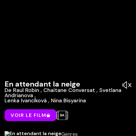
En attendant la neige
De
Raul Robin
,
Chaïtane Conversat
,
Svetlana
Andrianova
,
Lenka Ivancíková
,
Nina Bisyarina
VOIR LE FILM
Genres