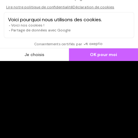
CONNEXION
Qui sommes-nous ?
Dispo dans l'abonnement
Dispo dans le Videoclub
Actionnaires
Contacts
SOONER responsable
Mentions légales
Données personnelles - Cookies
FAQ
CGV-CGU
Ne manquez pas les nouveautés,
inscrivez-vous à la newsletter
JE M'INSCRIS
© SOONER 2026 | TOUS DROITS RÉSERVÉS