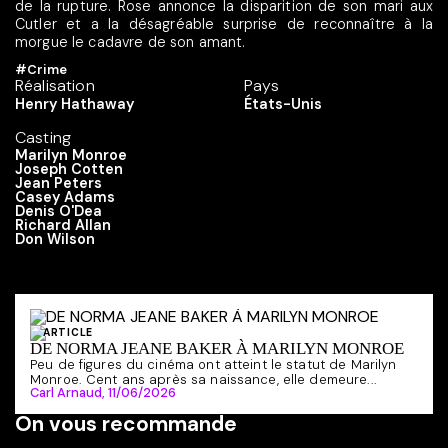
de la rupture. Rose annonce la disparition de son mari aux
Cutler et a la désagréable surprise de reconnaître à la
morgue le cadavre de son amant.
#Crime
Réalisation
Pays
Henry Hathaway
États-Unis
Casting
Marilyn Monroe
Joseph Cotten
Jean Peters
Casey Adams
Denis O'Dea
Richard Allan
Don Wilson
ARTICLE
DE NORMA JEANE BAKER À MARILYN MONROE
Peu de figures du cinéma ont atteint le statut de Marilyn
Monroe. Cent ans après sa naissance, elle demeure...
Carl Arnaud,
11/06/2026
On vous recommande