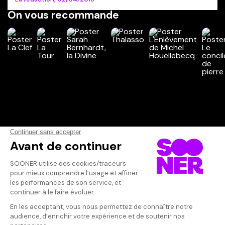
On vous recommande
Vos avis
Donnez votre avis
Katell
Votre note
Votre commentaire
Film étrange e
plus beaux rôl
Il faut vous connecter pour
publier un avis