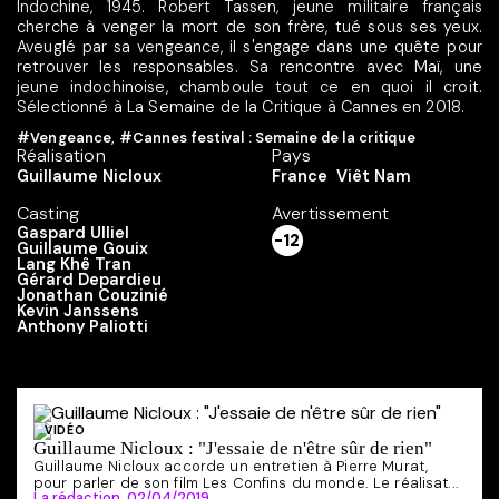
Indochine, 1945. Robert Tassen, jeune militaire français
cherche à venger la mort de son frère, tué sous ses yeux.
Aveuglé par sa vengeance, il s'engage dans une quête pour
retrouver les responsables. Sa rencontre avec Maï, une
jeune indochinoise, chamboule tout ce en quoi il croit.
Sélectionné à La Semaine de la Critique à Cannes en 2018.
#Vengeance
,
#Cannes festival : Semaine de la critique
Réalisation
Pays
Guillaume Nicloux
France
Viêt Nam
Casting
Avertissement
Gaspard Ulliel
-12
Guillaume Gouix
Lang Khê Tran
Gérard Depardieu
Jonathan Couzinié
Kevin Janssens
Anthony Paliotti
VIDÉO
Guillaume Nicloux : "J'essaie de n'être sûr de rien"
Guillaume Nicloux accorde un entretien à Pierre Murat,
pour parler de son film Les Confins du monde. Le réalisat...
La rédaction,
02/04/2019