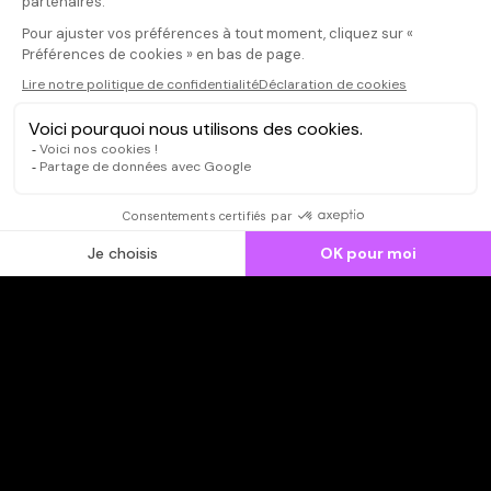
CONNEXION
Qui sommes-nous ?
Dispo dans l'abonnement
Dispo dans le Videoclub
Actionnaires
Contacts
SOONER responsable
Mentions légales
Données personnelles - Cookies
FAQ
CGV-CGU
Ne manquez pas les nouveautés,
inscrivez-vous à la newsletter
JE M'INSCRIS