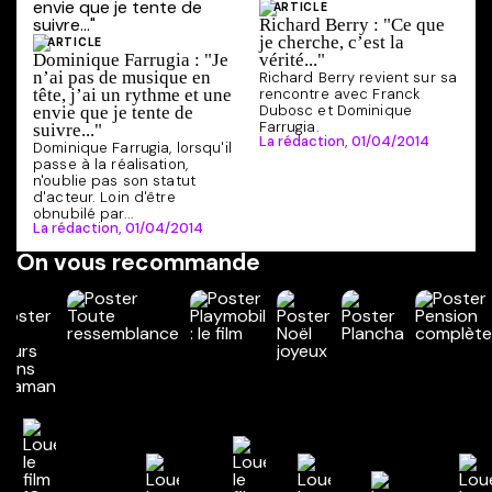
ARTICLE
Richard Berry : "Ce que
je cherche, c’est la
ARTICLE
Dominique Farrugia : "Je
vérité..."
n’ai pas de musique en
Richard Berry revient sur sa
tête, j’ai un rythme et une
rencontre avec Franck
Dubosc et Dominique
envie que je tente de
Farrugia.
suivre..."
La rédaction,
01/04/2014
Dominique Farrugia, lorsqu'il
passe à la réalisation,
n'oublie pas son statut
d'acteur. Loin d'être
obnubilé par...
La rédaction,
01/04/2014
On vous recommande