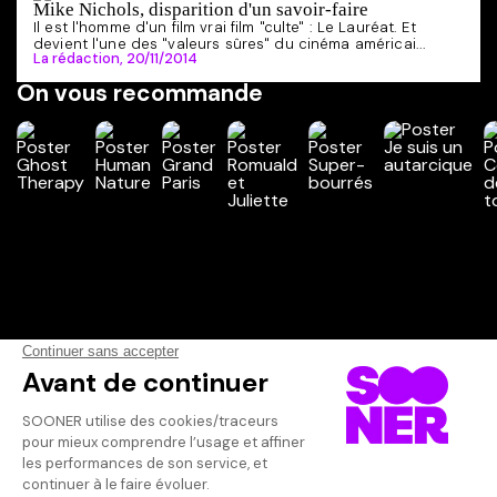
Mike Nichols, disparition d'un savoir-faire
Il est l'homme d'un film vrai film "culte" : Le Lauréat. Et
devient l'une des "valeurs sûres" du cinéma américai...
La rédaction,
20/11/2014
On vous recommande
Vos avis
Donnez votre avis
corinne1406
Votre note