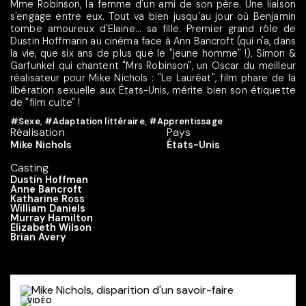
Mme Robinson, la femme d'un ami de son père. Une liaison
s'engage entre eux. Tout va bien jusqu'au jour où Benjamin
tombe amoureux d'Elaine... sa fille. Premier grand rôle de
Dustin Hoffmann au cinéma face à Ann Bancroft (qui n'a, dans
la vie, que six ans de plus que le "jeune homme" !), Simon &
Garfunkel qui chantent "Mrs Robinson", un Oscar du meilleur
réalisateur pour Mike Nichols : "Le Lauréat", film phare de la
libération sexuelle aux États-Unis, mérite bien son étiquette
de "film culte" !
#Sexe
,
#Adaptation littéraire
,
#Apprentissage
Réalisation
Pays
Mike Nichols
États-Unis
Casting
Dustin Hoffman
Anne Bancroft
Katharine Ross
William Daniels
Murray Hamilton
Elizabeth Wilson
Brian Avery
VIDÉO