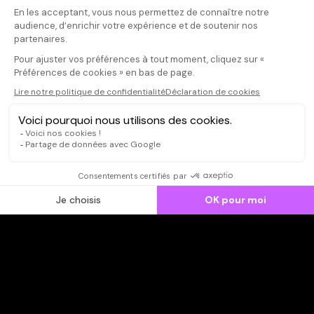
Votre commentaire
Plus que culte
évidemment, m
Il faut vous connecter pour
la musique qui
publier un avis
partie respon
succès.
CONNEXION
Qui sommes-nous ?
Dispo dans l'abonnement
Dispo dans le Videoclub
Actionnaires
Contacts
SOONER responsable
Mentions légales
Données personnelles - Cookies
FAQ
CGV-CGU
Ne manquez pas les nouveautés,
inscrivez-vous à la newsletter
JE M'INSCRIS