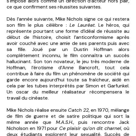
s'impose alors comme un direction d’acteur hors pair,
ce que confirment ses réussites suivantes.
Dès l’année suivante, Mike Nichols signe ce qui restera
son film le plus célèbre :
Le Lauréat
. Le héros, qui
représente pourtant une forme d’idéal de réussite au
début de l’histoire, choisit l’anticonformisme après
avoir couché avec une amie de ses parents puis avec
sa fille. Joué par un Dustin Hoffman alors
complètement inconnu, le film connaîtra un succès
hallucinant. Son ton novateur, le jeu très moderne de
Hoffman, l’érotisme d’Anne Bancroft, tout cela
contribue à faire du film un phénomène de société qui
garde encore aujourd’hui toute sa fraîcheur, aidé en
cela par les tubes interprétés par Simon et Garfunkel.
Un oscar du meilleur réalisateur récompensera le
travail du cinéaste.
Mike Nichols réalise ensuite
Catch 22
, en 1970, mélange
de film de guerre et de satire politique qui sort la
même année que
M.A.S.H.
, puis rencontre Jack
Nicholson en 1971 pour
Ce plaisir qu’on dit charnel
, où
deux étudiants explorent leur sexualité. Succès de