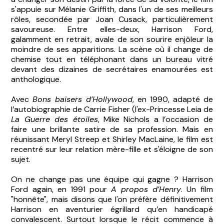
s'appuie sur Mélanie Griffith, dans l'un de ses meilleurs
rôles, secondée par Joan Cusack, particulièrement
savoureuse. Entre elles-deux, Harrison Ford,
galamment en retrait, avale de son sourire enjôleur la
moindre de ses apparitions. La scène où il change de
chemise tout en téléphonant dans un bureau vitré
devant des dizaines de secrétaires enamourées est
anthologique.
Avec
Bons baisers d’Hollywood
, en 1990, adapté de
l’autobiographie de Carrie Fisher (l'ex-Princesse Leia de
La Guerre des étoiles
, Mike Nichols a l’occasion de
faire une brillante satire de sa profession. Mais en
réunissant Meryl Streep et Shirley MacLaine, le film est
recentré sur leur relation mère-fille et s'éloigne de son
sujet.
On ne change pas une équipe qui gagne ? Harrison
Ford again, en 1991 pour
A propos d’Henry
. Un film
"honnête", mais disons que l'on préfère définitivement
Harrison en aventurier égrillard qu’en handicapé
convalescent. Surtout lorsque le récit commence à