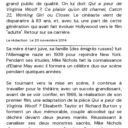
grand public de qualité. On lui doit
Qui a peur de
Virginia Woolf ?, Ce plaisir qu'on dit charnel, Catch
22, Working Girl
ou
Closer.
Le cinéaste vient de
disparaitre à 83 ans, et, avec lui, une part de cette
génération qui avait fait évoluer Hollywood vers le film
"adulte". Retour sur sa carrière.
La rédaction
Le 20 novembre 2014
Sa mère étant juive, sa famille (des émigrés russes) fuit
l’Allemagne nazie en 1939 pour rejoindre New York.
Pendant ses études,
Mike Nichols
fait la connaissance
d’Elaine May avec il formera un célèbre duo sur scène
pendant quelques années.
Se tournant vers la mise en scène, il continue à
travailler pour le théâtre, avec un succès grandissant,
avant de se voir confier, en 1966, la réalisation de son
premier film, une adaptation de la pièce
Qui a peur de
Virginia Woolf ?
Elisabeth Taylor et Richard Burton y
forment un duo mémorable, couple alcoolisé qui se
déchire devant deux jeunes mariés. Réussissant à
canaliser ses deux monstres sacrés, Mike Nichols