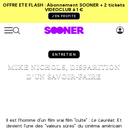
OFFRE ETE FLASH : Abonnement SOONER + 2 tickets
VIDEOCLUB
à 1 €
J’EN PROFITE
ENTRETIEN
MIKE NICHOLS, DISPARITION
D'UN SAVOIR-FAIRE
Il est l'homme d'un film vrai film "culte" :
Le Lauréat.
Et
devient l'une des "valeurs sûres" du cinéma américain