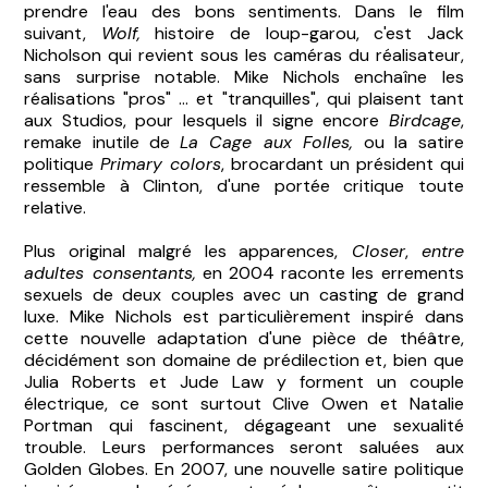
prendre l'eau des bons sentiments. Dans le film
suivant,
Wolf,
histoire de loup-garou, c'est Jack
Nicholson qui revient sous les caméras du réalisateur,
sans surprise notable. Mike Nichols enchaîne les
réalisations "pros" ... et "tranquilles", qui plaisent tant
aux Studios, pour lesquels il signe encore
Birdcage
,
remake inutile de
La Cage aux Folles,
ou la satire
politique
Primary colors
, brocardant un président qui
ressemble à Clinton, d'une portée critique toute
relative.
Plus original malgré les apparences,
Closer
,
entre
adultes consentants,
en 2004 raconte les errements
sexuels de deux couples avec un casting de grand
luxe. Mike Nichols est particulièrement inspiré dans
cette nouvelle adaptation d'une pièce de théâtre,
décidément son domaine de prédilection et, bien que
Julia Roberts et Jude Law y forment un couple
électrique, ce sont surtout Clive Owen et Natalie
Portman qui fascinent, dégageant une sexualité
trouble. Leurs performances seront saluées aux
Golden Globes. En 2007, une nouvelle satire politique