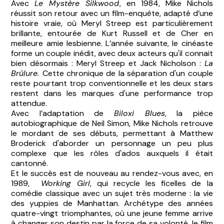
Avec
Le Mystère Silkwood
, en 1984, Mike Nichols
réussit son retour avec un film-enquête, adapté d’une
histoire vraie, où Meryl Streep est particulièrement
brillante, entourée de Kurt Russell et de Cher en
meilleure amie lesbienne. L’année suivante, le cinéaste
forme un couple inédit, avec deux acteurs qu'il connait
bien désormais : Meryl Streep et Jack Nicholson :
La
Brûlure.
Cette chronique de la séparation d'un couple
reste pourtant trop conventionnelle et les deux stars
restent dans les marques d'une performance trop
attendue.
Avec l’adaptation de
Biloxi Blues
, la pièce
autobiographique de Neil Simon, Mike Nichols retrouve
le mordant de ses débuts, permettant à Matthew
Broderick d'aborder un personnage un peu plus
complexe que les rôles d'ados auxquels il était
cantonné.
Et le succès est de nouveau au rendez-vous avec, en
1989,
Working Girl
, qui recycle les ficelles de la
comédie classique avec un sujet très moderne : la vie
des yuppies de Manhattan. Archétype des années
quatre-vingt triomphantes, où une jeune femme arrive
à changer son destin par la force de sa volonté, le film