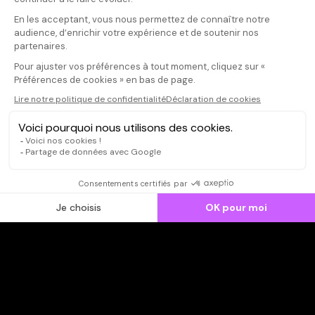
Votre note
Votre commentaire
Un bon mome
Il faut vous connecter pour
publier un avis
CONNEXION
Qui sommes-nous ?
Dispo dans l'abonnement
Dispo dans le Videoclub
Actionnaires
Contacts
SOONER responsable
Mentions légales
Données personnelles - Cookies
FAQ
CGV-CGU
Ne manquez pas les nouveautés,
inscrivez-vous à la newsletter