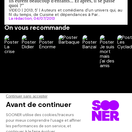
ils eurent beaucoup d'enfants... Et après, il se passe
quoi ?"
VIDEO | 2013, 5' | Auteurs et comédiens d'un univers qui, au
fil du temps, de Cuisine et dépendances à Par...
La rédaction,
04/07/2013
On vous recommande
Vos avis
Donnez votre avis
CMD7