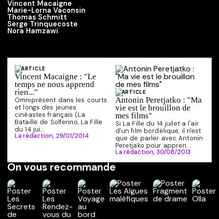
Vincent Macaigne
Marie-Lorna Vaconsin
Thomas Schmitt
Serge Trinquecoste
Nora Hamzawi
ARTICLE
Vincent Macaigne : "Le
temps ne nous apprend
rien..."
ARTICLE
Antonin Peretjatko : "Ma
Omniprésent dans les courts
et longs des jeunes
vie est le brouillon de
cinéastes français (La
mes films"
Bataille de Solferino, La Fille
Si La Fille du 14 juilet a l'air
du 14 jui...
d'un film bordélique, il n'est
La rédaction,
29/01/2014
que de parler avec Antonin
Peretjako pour appren...
La rédaction,
30/08/2013
On vous recommande