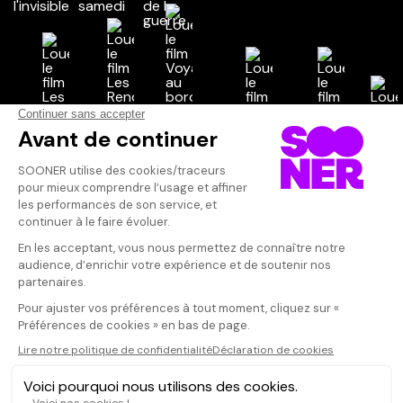
Vos avis
Donnez votre avis
Cécile
Votre note
Votre commentaire
Foutraque, lib
Il faut vous connecter pour
publier un avis
CONNEXION