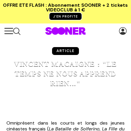
OFFRE ETE FLASH : Abonnement SOONER + 2 tickets
VIDEOCLUB
à 1 €
J’EN PROFITE
ARTICLE
VINCENT MACAIGNE : "LE
TEMPS NE NOUS APPREND
RIEN..."
Omniprésent dans les courts et longs des jeunes
cinéastes français (
La Bataille de Solferino, La Fille du