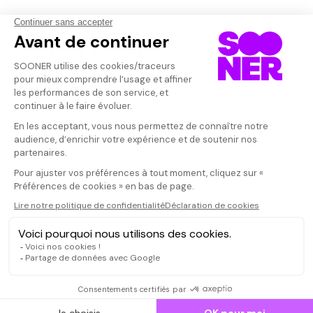
Qui sommes-nous ?
Dispo dans l'abonnement
Dispo dans le Videoclub
Actionnaires
Contacts
SOONER responsable
Mentions légales
Données personnelles - Cookies
FAQ
CGV-CGU
Ne manquez pas les nouveautés,
inscrivez-vous à la newsletter
JE M'INSCRIS
© SOONER 2026 | TOUS DROITS RÉSERVÉS