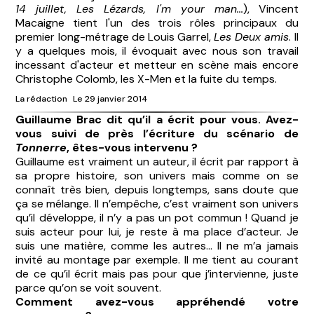
14 juillet, Les Lézards, I'm your man...
), Vincent
Macaigne tient l'un des trois rôles principaux du
premier long-métrage de Louis Garrel,
Les Deux amis
. Il
y a quelques mois, il évoquait avec nous son travail
incessant d'acteur et metteur en scène mais encore
Christophe Colomb, les X-Men et la fuite du temps.
La rédaction
Le 29 janvier 2014
Guillaume Brac dit qu’il a écrit pour vous. Avez-
vous suivi de près l’écriture du scénario de
Tonnerre
, êtes-vous intervenu ?
Guillaume est vraiment un auteur, il écrit par rapport à
sa propre histoire, son univers mais comme on se
connaît très bien, depuis longtemps, sans doute que
ça se mélange. Il n’empêche, c’est vraiment son univers
qu’il développe, il n’y a pas un pot commun ! Quand je
suis acteur pour lui, je reste à ma place d’acteur. Je
suis une matière, comme les autres... Il ne m’a jamais
invité au montage par exemple. Il me tient au courant
de ce qu’il écrit mais pas pour que j’intervienne, juste
parce qu’on se voit souvent.
Comment avez-vous appréhendé votre