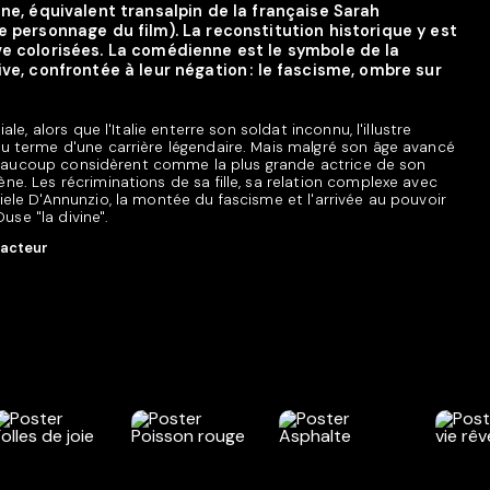
nne, équivalent transalpin de la française Sarah
e personnage du film). La reconstitution historique y est
ve colorisées. La comédienne est le symbole de la
ive, confrontée à leur négation : le fascisme, ombre sur
le, alors que l'Italie enterre son soldat inconnu, l'illustre
 terme d'une carrière légendaire. Mais malgré son âge avancé
e beaucoup considèrent comme la plus grande actrice de son
e. Les récriminations de sa fille, sa relation complexe avec
ele D'Annunzio, la montée du fascisme et l'arrivée au pouvoir
use "la divine".
 acteur