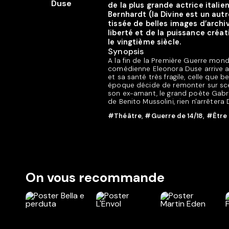
de la plus grande actrice italie
Bernhardt (la Divine est un autr
tissée de belles images d’archi
liberté et de la puissance créat
le vingtième siècle.
Synopsis
A la fin de la Première Guerre mondia
comédienne Eleonora Duse arrive au
et sa santé très fragile, celle qu
époque décide de remonter sur scèn
son ex-amant, le grand poète Gabri
de Benito Mussolini, rien n'arrêtera D
#Théâtre
,
#Guerre de 14/18
,
#Être
On vous recommande