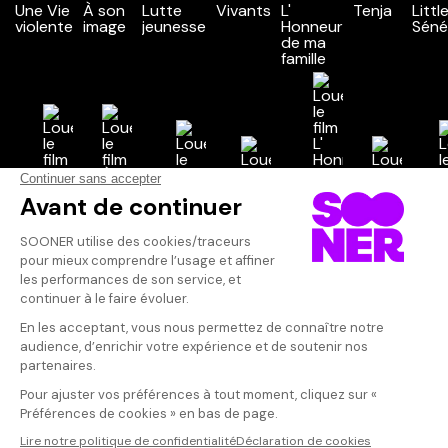
Vos avis
Donnez votre avis
Inconnu
Votre note
Votre commentaire
Très impressio
Thierry de Pere
Il faut vous connecter pour
image", j'ai dé
publier un avis
couvert avec s
Et c'est une i
Entre format 
récit fictionne
réalise un film