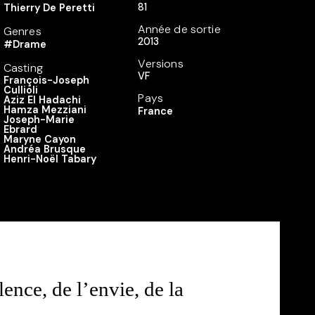
81
Thierry De Peretti
Année de sortie
Genres
2013
#Drame
Versions
Casting
VF
François-Joseph
Cullioli
Pays
Aziz El Hadachi
Hamza Mezziani
France
Joseph-Marie
Ebrard
Maryne Cayon
Andréa Brusque
Henri-Noël Tabary
ence, de l’envie, de la