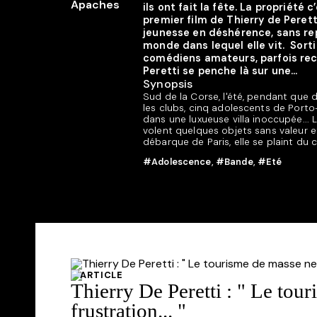
ils ont fait la fête. La propriété 
premier film de Thierry de Perett
jeunesse en déshérence, sans re
monde dans lequel elle vit. Sorti 
comédiens amateurs, parfois recrut
Peretti se penche là sur une...
Synopsis
Sud de la Corse, l'été, pendant que d
les clubs, cinq adolescents de Porto-
dans une luxueuse villa inoccupée... 
volent quelques objets sans valeur et
débarque de Paris, elle se plaint du 
#Adolescence
,
#Bande
,
#Eté
ARTICLE
Thierry De Peretti : " Le tour
frustration... "