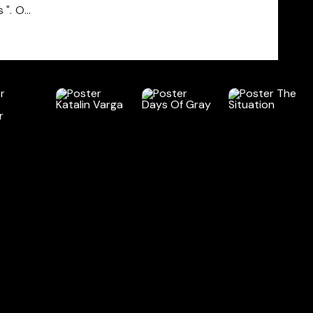
". O...