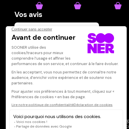
Vos avis
Donnez votre avis
Votre note
Votre commentaire
Il faut vous connecter pour
publier un avis
CONNEXION
Qui sommes-nous ?
SOON
Dispo dans l'abonnement
Menti