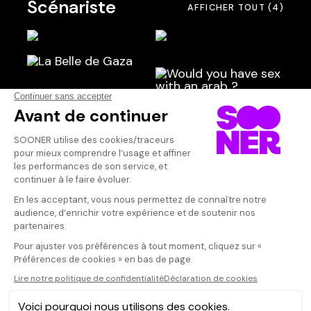
Scénariste
AFFICHER TOUT
(4)
Producteur·rice
Qui sommes-nous ?
Dispo dans l'abonnement
Dispo dans le Videoclub
Actionnaires
Contacts
SOONER responsable
Mentions légales
Données personnelles - Cookies