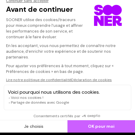
Vos avis
Donnez votre avis
jerempottie
Votre note
Votre commentaire
d'une force !
Il faut vous connecter pour
publier un avis
CONNEXION
Qui sommes-nous ?