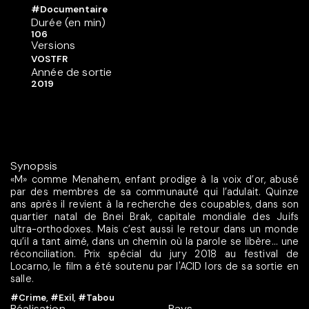
#Documentaire
Durée (en min)
106
Versions
VOSTFR
Année de sortie
2019
Synopsis
«M» comme Menahem, enfant prodige à la voix d’or, abusé
par des membres de sa communauté qui l’adulait. Quinze
ans après il revient à la recherche des coupables, dans son
quartier natal de Bnei Brak, capitale mondiale des Juifs
ultra-orthodoxes. Mais c’est aussi le retour dans un monde
qu’il a tant aimé, dans un chemin où la parole se libère… une
réconciliation. Prix spécial du jury 2018 au festival de
Locarno, le film a été soutenu par l'ACID lors de sa sortie en
salle.
#Crime
,
#Exil
,
#Tabou
Réalisation
Pays