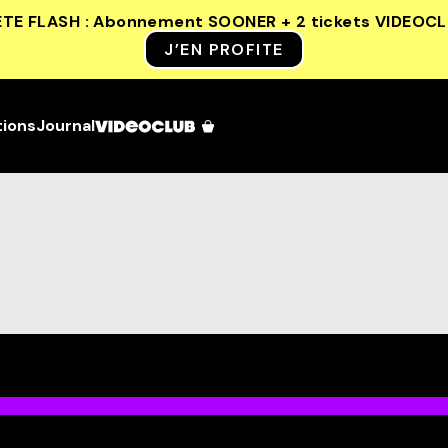
ETE FLASH : Abonnement SOONER + 2 tickets VIDEOC
J’EN PROFITE
tions
Journal