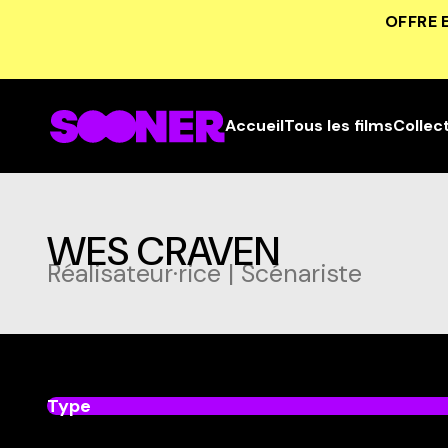
OFFRE 
Accueil
Tous les films
Collec
WES CRAVEN
Réalisateur·rice | Scénariste
Type
dans
Tous