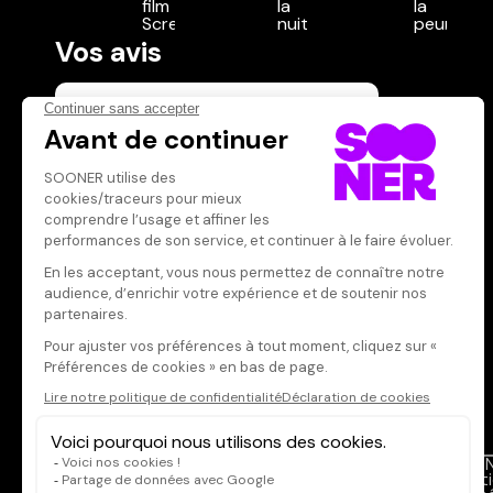
Vos avis
Donnez votre avis
Votre note
Votre commentaire
Il faut vous connecter pour
publier un avis
CONNEXION
Qui sommes-nous ?
SOON
Dispo dans l'abonnement
Menti