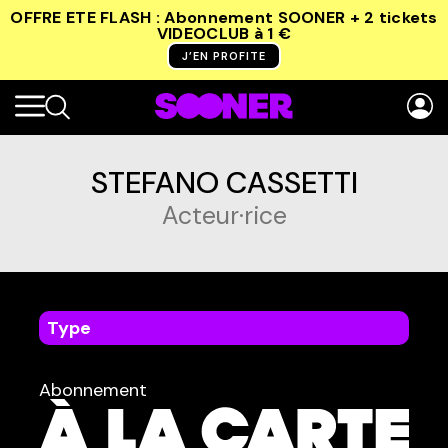
OFFRE ETE FLASH : Abonnement SOONER + 2 tickets
VIDEOCLUB
à 1 €
J’EN PROFITE
STEFANO CASSETTI
Acteur·rice
Type
dans
Tous
Abonnement