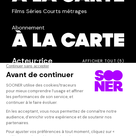
TYPE :
Films
Séries
Courts métrages
dans
Tous
Abonnement
Acteur·rice
AFFICHER TOUT
(5)