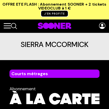
OFFRE ETE FLASH : Abonnement SOONER + 2 tickets
VIDEOCLUB
à 1 €
J’EN PROFITE
SIERRA MCCORMICK
Courts métrages
dans
Tous
Abonnement
TYPE :