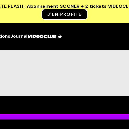
ETE FLASH : Abonnement SOONER + 2 tickets VIDEOC
J’EN PROFITE
tions
Journal