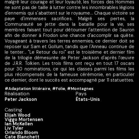
malgré leur courage et leur loyauté, les forces des Hommes
ne sont pas de taille à lutter contre les innombrables légions
d'ennemis qui s'abattent sur le royaume... Chaque victoire se
paye d'immenses sacrifices. Malgré ses pertes, la
Communauté se jette dans la bataille pour la vie, ses
membres faisant tout pour détourner l'attention de Sauron
afin de donner à Frodon une chance d'accomplir sa quête.
Voyageant à travers les terres ennemies, ce dernier doit se
reposer sur Sam et Gollum, tandis que l'Anneau continue de
le tenter... "Le Retour du roi" est le troisième et dernier film
de la trilogie démesurée de Peter Jackson d'après l’œuvre
de J.R.R. Tolkien. Les trois films ont reçu en tout 17 oscars
pour 30 nominations, ce qui les classes parmi les films les
plus récompensés de la fameuse cérémonie, en particulier
ce dernier, dont le succès est accompagné par 11 statuettes.
#Adaptation littéraire
,
#Folie
,
#Montagnes
Réalisation
Pays
Peter Jackson
États-Unis
Casting
Elijah Wood
Viggo Mortensen
Ian McKellen
Liv Tyler
Orlando Bloom
Cate Blanchett