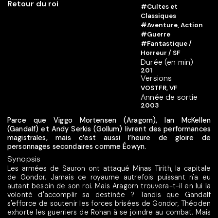
#Cultes et
Classiques
#Aventure, Action
#Guerre
#Fantastique /
Horreur / SF
Durée (en min)
201
Versions
VOSTFR, VF
Année de sortie
2003
Parce que Viggo Mortensen (Aragorn), Ian McKellen
(Gandalf) et Andy Serkis (Gollum) livrent des performances
magistrales, mais c’est aussi l’heure de gloire de
personnages secondaires comme Éowyn.
Synopsis
Les armées de Sauron ont attaqué Minas Tirith, la capitale
de Gondor. Jamais ce royaume autrefois puissant n'a eu
autant besoin de son roi. Mais Aragorn trouvera-t-il en lui la
volonté d'accomplir sa destinée ? Tandis que Gandalf
s'efforce de soutenir les forces brisées de Gondor, Théoden
exhorte les guerriers de Rohan à se joindre au combat. Mais