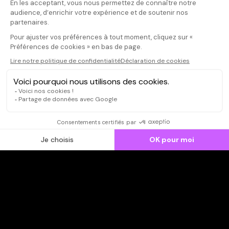
Il faut vous connecter pour
publier un avis
CONNEXION
Qui sommes-nous ?
Dispo dans l'abonnement
Dispo dans le Videoclub
Actionnaires
Contacts
SOONER responsable
Mentions légales
Données personnelles - Cookies
FAQ
CGV-CGU
Ne manquez pas les nouveautés,
inscrivez-vous à la newsletter
JE M'INSCRIS