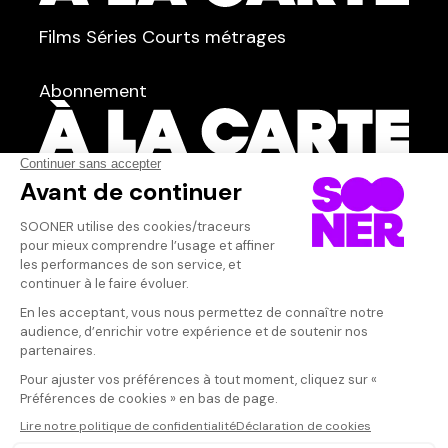
TYPE :
Films
Séries
Courts métrages
dans
Tous
Abonnement
Acteur·rice
AFFICHER TOUT
(37)
Qui sommes-nous ?
Dispo dans l'abonnement
Dispo dans le Videoclub
Actionnaires
Contacts