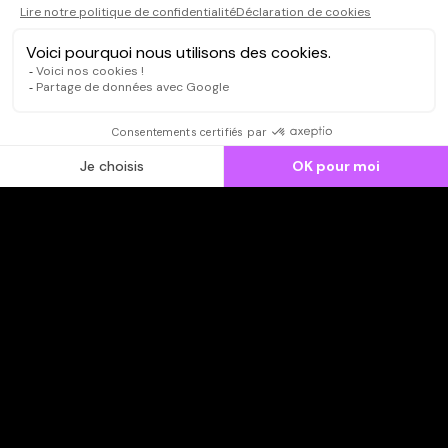
CONNEXION
Qui sommes-nous ?
Dispo dans l'abonnement
Dispo dans le Videoclub
Actionnaires
Contacts
SOONER responsable
Mentions légales
Données personnelles - Cookies
FAQ
CGV-CGU
Ne manquez pas les nouveautés,
inscrivez-vous à la newsletter
JE M'INSCRIS
© SOONER 2026 | TOUS DROITS RÉSERVÉS