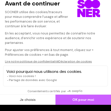
Scénariste
Qui sommes-nous ?
Dispo dans l'abonnement
Dispo dans le Videoclub
Actionnaires
Contacts
SOONER responsable
Mentions légales
Données personnelles - Cookies
FAQ
CGV-CGU
Ne manquez pas les nouveautés,
inscrivez-vous à la newsletter
JE M'INSCRIS
© SOONER 2026 | TOUS DROITS RÉSERVÉS