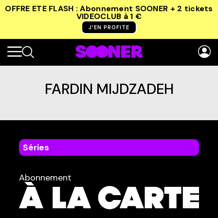
OFFRE ETE FLASH : Abonnement SOONER + 2 tickets
VIDEOCLUB
à 1 €
J’EN PROFITE
FARDIN MIJDZADEH
Séries
dans
Tous
Abonnement
TYPE :