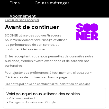
Films
Séries
Courts métrages
dans
Tous
Abonnement
Qui sommes-nous ?
Dispo dans l'abonnement
Dispo dans le Videoclub
Actionnaires
Contacts
SOONER responsable
Mentions légales
Données personnelles - Cookies
FAQ
CGV-CGU
Ne manquez pas les nouveautés,
inscrivez-vous à la newsletter
JE M'INSCRIS