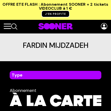
OFFRE ETE FLASH : Abonnement SOONER + 2 tickets
VIDEOCLUB
à 1 €
J’EN PROFITE
FARDIN MIJDZADEH
Type
dans
Tous
Abonnement
TYPE :