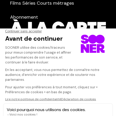
Films
Séries
Courts métrages
dans
Tous
Abonnement
Acteur·rice
Qui sommes-nous ?
Dispo dans l'abonnement
Dispo dans le Videoclub
Actionnaires
Contacts
SOONER responsable
Mentions légales
Données personnelles - Cookies
FAQ