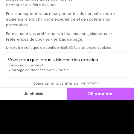
Donnez votre avis
mounicat
Votre note
Votre commentaire
Atmosphère oni
vues et musiq
Il faut vous connecter pour
bons acteurs, 
publier un avis
l'humour et un
philosophie de
CONNEXION
Qui sommes-nous ?
Dispo dans l'abonnement
Dispo dans le Videoclub
Actionnaires
Contacts
SOONER responsable
Mentions légales
Données personnelles - Cookies
FAQ
CGV-CGU