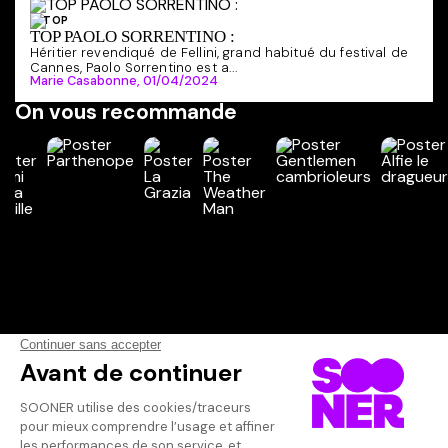
TOP
TOP PAOLO SORRENTINO :
Héritier revendiqué de Fellini, grand habitué du festival de
Cannes, Paolo Sorrentino est a...
Marie Casabonne,
01/04/2024
On vous recommande
Vos avis