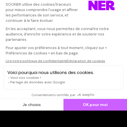
Vos avis
Donnez votre avis
Votre note
Votre commentaire
Il faut vous connecter pour
publier un avis
CONNEXION
Qui sommes-nous ?
Dispo dans l'abonnement
Dispo dans le Videoclub
Actionnaires
Contacts
SOONER responsable