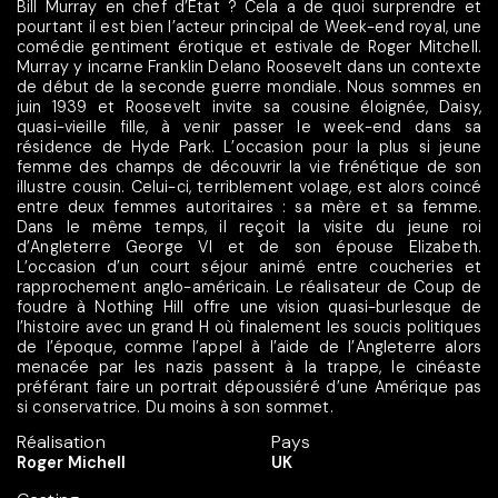
Bill Murray en chef d’Etat ? Cela a de quoi surprendre et
pourtant il est bien l’acteur principal de Week-end royal, une
comédie gentiment érotique et estivale de Roger Mitchell.
Murray y incarne Franklin Delano Roosevelt dans un contexte
de début de la seconde guerre mondiale. Nous sommes en
juin 1939 et Roosevelt invite sa cousine éloignée, Daisy,
quasi-vieille fille, à venir passer le week-end dans sa
résidence de Hyde Park. L’occasion pour la plus si jeune
femme des champs de découvrir la vie frénétique de son
illustre cousin. Celui-ci, terriblement volage, est alors coincé
entre deux femmes autoritaires : sa mère et sa femme.
Dans le même temps, il reçoit la visite du jeune roi
d’Angleterre George VI et de son épouse Elizabeth.
L’occasion d’un court séjour animé entre coucheries et
rapprochement anglo-américain. Le réalisateur de Coup de
foudre à Nothing Hill offre une vision quasi-burlesque de
l’histoire avec un grand H où finalement les soucis politiques
de l’époque, comme l’appel à l’aide de l’Angleterre alors
menacée par les nazis passent à la trappe, le cinéaste
préférant faire un portrait dépoussiéré d’une Amérique pas
si conservatrice. Du moins à son sommet.
Réalisation
Pays
Roger Michell
UK