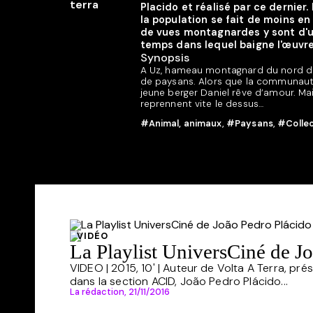
Placido et réalisé par ce dernier.
la population se fait de moins e
de vues montagnardes y sont d'un
temps dans lequel baigne l'œuvre 
Synopsis
A Uz, hameau montagnard du nord du 
de paysans. Alors que la communauté 
jeune berger Daniel rêve d’amour. Ma
reprennent vite le dessus…
#Animal, animaux
,
#Paysans
,
#Collect
VIDÉO
La Playlist UniversCiné de J
VIDEO | 2015, 10' | Auteur de Volta A Terra, pr
dans la section ACID, João Pedro Plácido...
La rédaction,
21/11/2016