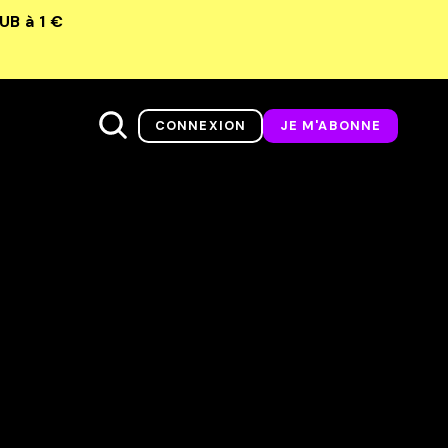
LUB
à 1 €
CONNEXION
JE M'ABONNE