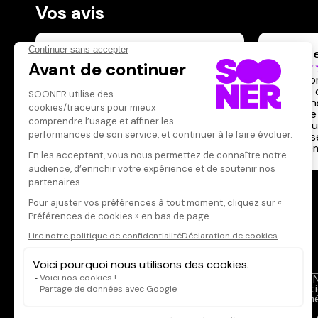
Vos avis
Donnez votre avis
triangl
Votre note
Votre commentaire
Nous so
projeté
Il faut vous connecter pour
que dans
publier un avis
réalisme 
d'une au
heureus
chaude
CONNEXION
Qui sommes-nous ?
SOON
Dispo dans l'abonnement
Menti
Dispo dans le Videoclub
Donné
Actionnaires
FAQ