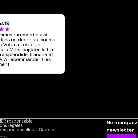
es19
mmes rarement aussi
 dans un décor au cinéma
 Volta a Terra. Un
à la Millet englobe le film
ra splendide, franche et
e. À recommander très
ment.
ER responsable
Ne manquez 
ons légales
newsletter
es personnelles - Cookies