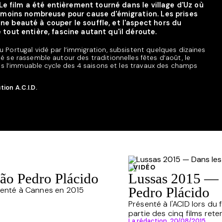
 Le film a été entièrement tourné dans le village d'Uz où
n moins nombreuse pour cause d'émigration. Les prises
e beauté à couper le souffle, et l'aspect hors du
tout entière, fascine autant qu'il déroute.
Portugal vidé par l’immigration, subsistent quelques dizaines
se rassemble autour des traditionnelles fêtes d’août, le
is l’immuable cycle des 4 saisons et les travaux des champs
ion A.C.I.D.
VIDÉO
oão Pedro Plácido
Lussas 2015 — 
Pedro Plácido
ésenté à Cannes en 2015
Présenté à l'ACID lors du 
partie des cinq films reten
La rédaction,
20/08/2015