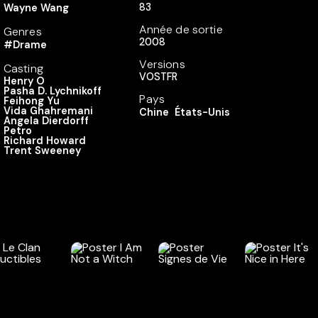
83
Wayne Wang
Année de sortie
Genres
2008
#Drame
Versions
Casting
VOSTFR
Henry O
Pasha D. Lychnikoff
Pays
Feihong Yu
Vida Ghahremani
Chine
États-Unis
Angela Dierdorff
Petro
Richard Howard
Trent Sweeney