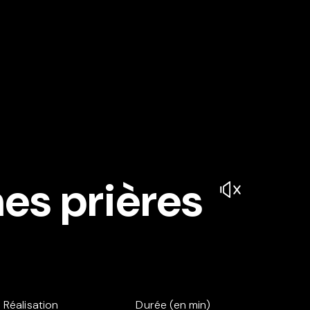
es prières
Réalisation
Durée (en min)