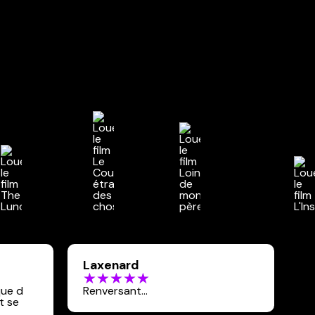
Laxenard
que d
Renversant...