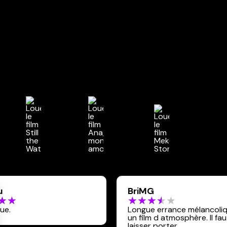
u
BriMG
que.
Longue errance mélancoli
un film d atmosphère. Il faut se
laisser porter.