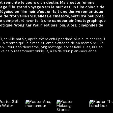
et remonte le cours d’un destin. Mais cette femme
rage ?Un grand voyage vers la nuit est un film chinois de
 Déguisé en film noir c’est en fait une dérive romantique
e de trouvailles visuelles.Le cinéaste, sorti d’à peu près
te complet, réinvente là une candeur cinématographique
otique. Wong Kar Waï n’est pas loin. Alors, cinéphiles de
i, sa ville natale, après s’être enfui pendant plusieurs années. Il
 la femme qu’il a aimée et jamais effacée de sa mémoire. Elle
en… Pour son deuxième long métrage, après Kaili Blues, Bi Gan
 veine puissamment onirique, à l'aide d'un plan-séquence