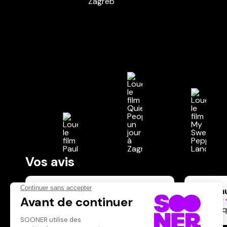
Vos avis
Donnez votre avis
Inconn
Votre note
Votre commentaire
magnifi
Il faut vous connecter pour