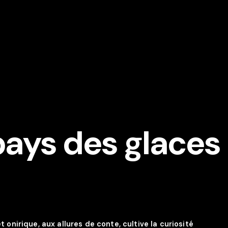
ays des glaces
onirique, aux allures de conte, cultive la curiosité