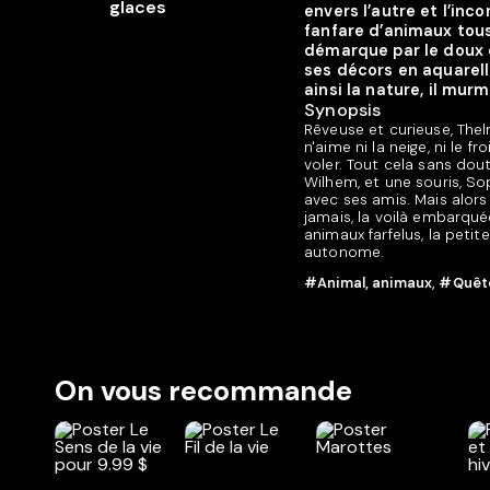
envers l’autre et l’inc
fanfare d’animaux tous
démarque par le doux 
ses décors en aquarell
ainsi la nature, il mu
Synopsis
Rêveuse et curieuse, Thel
n'aime ni la neige, ni le f
voler. Tout cela sans dou
Wilhem, et une souris, So
avec ses amis. Mais alors
jamais, la voilà embarqué
animaux farfelus, la petit
autonome.
#Animal, animaux
,
#Quête
On vous recommande