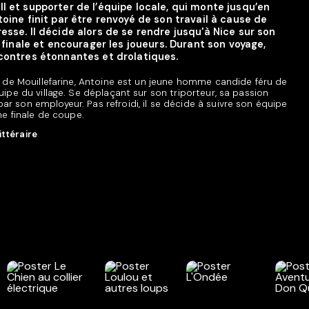
l et supporter de l’équipe locale, qui monte jusqu’en
oine finit par être renvoyé de son travail à cause de
esse. Il décide alors de se rendre jusqu'à Nice sur son
a finale et encourager les joueurs. Durant son voyage,
ncontres étonnantes et drolatiques.
ge de Mouillefarine, Antoine est un jeune homme candide féru de
uipe du village. Se déplaçant sur son triporteur, sa passion
r son employeur. Pas refroidi, il se décide à suivre son équipe
une finale de coupe.
ittéraire