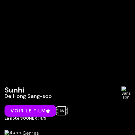
Sunhi
De
Hong Sang-soo
VOIR LE FILM
La note SOONER : 4/5
Genres