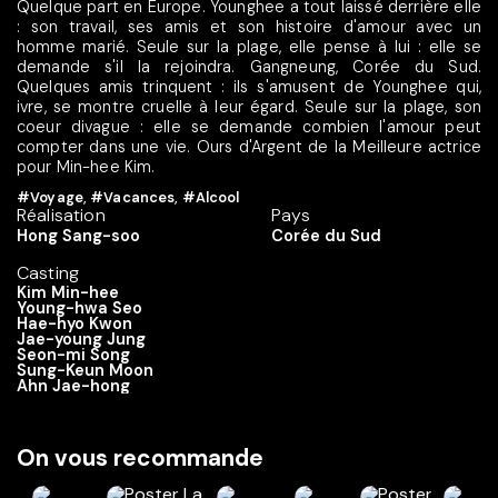
Quelque part en Europe. Younghee a tout laissé derrière elle
: son travail, ses amis et son histoire d'amour avec un
homme marié. Seule sur la plage, elle pense à lui : elle se
demande s'il la rejoindra. Gangneung, Corée du Sud.
Quelques amis trinquent : ils s'amusent de Younghee qui,
ivre, se montre cruelle à leur égard. Seule sur la plage, son
coeur divague : elle se demande combien l'amour peut
compter dans une vie. Ours d'Argent de la Meilleure actrice
pour Min-hee Kim.
#Voyage
,
#Vacances
,
#Alcool
Réalisation
Pays
Hong Sang-soo
Corée du Sud
Casting
Kim Min-hee
Young-hwa Seo
Hae-hyo Kwon
Jae-young Jung
Seon-mi Song
Sung-Keun Moon
Ahn Jae-hong
On vous recommande