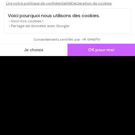
CONNEXION
Qui sommes-nous ?
Dispo dans l'abonnement
Dispo dans le Videoclub
Actionnaires
Contacts
SOONER responsable
Mentions légales
Données personnelles - Cookies
FAQ
CGV-CGU
Ne manquez pas les nouveautés,
inscrivez-vous à la newsletter
JE M'INSCRIS
© SOONER 2026 | TOUS DROITS RÉSERVÉS