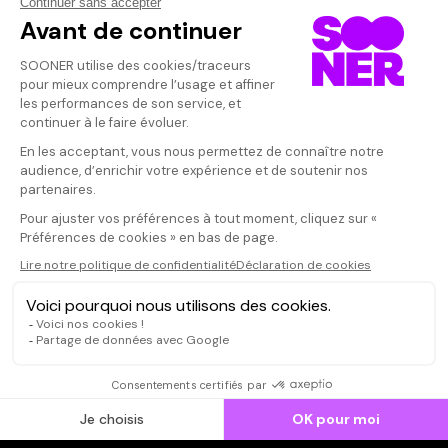
Vos avis
Donnez votre avis
Jean-Christ
Votre note
Votre commentaire
Un triomphe d
Deux acteurs a
Il faut vous connecter pour
leur rôle avec 
publier un avis
que cela vous f
CONNEXION
Qui sommes-nous ?