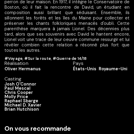
perron de leur maison. En 1917, il intègre le Conservatoire de
Boston, où il fait la rencontre de David, un étudiant en
composition aussi brillant que séduisant. Ensemble, ils
sillonnent les forêts et les îles du Maine pour collecter et
préserver les chants folkloriques menacés d'oubli. Cette
parenthèse marquera à jamais Lionel. Des décennies plus
tard, alors que ses souvenirs avec David le hantent encore,
Lionel voit une trace de leur oeuvre commune ressurgir et lui
révéler combien cette relation a résonné plus fort que
toutes les autres.
#Voyage
,
#Sur la route
,
#Guerre de 14/18
Réalisation
Pays
Oliver Hermanus
États-Unis
Royaume-Uni
Casting
Josh O'Connor
Paul Mescal
Chris Cooper
Molly Price
Raphael Sbarge
Michael D. Xavier
Brian Hutchison
On vous recommande