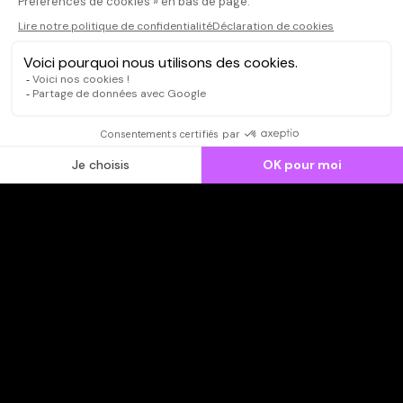
CONNEXION
Qui sommes-nous ?
Dispo dans l'abonnement
Dispo dans le Videoclub
Actionnaires
Contacts
SOONER responsable
Mentions légales
Données personnelles - Cookies
FAQ
CGV-CGU
Ne manquez pas les nouveautés,
inscrivez-vous à la newsletter
JE M'INSCRIS
© SOONER 2026 | TOUS DROITS RÉSERVÉS