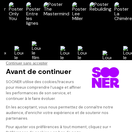
Vos avis
Donnez votre avis
Katell
Votre note
Votre commentaire
Un film plutôt 
critique mais q
Il faut vous connecter pour
sublime... Paul
publier un avis
O'Connor sont
justesse et de 