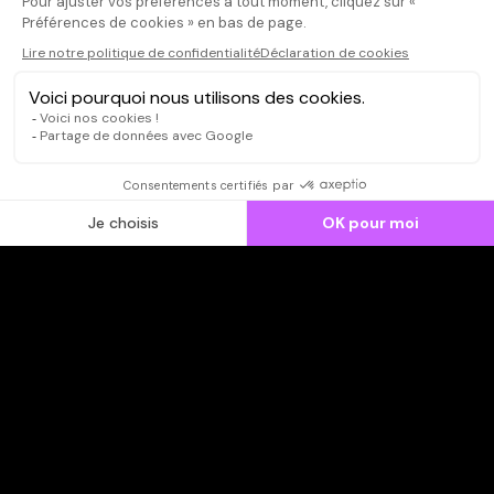
CONNEXION
Qui sommes-nous ?
Dispo dans l'abonnement
Dispo dans le Videoclub
Actionnaires
Contacts
SOONER responsable
Mentions légales
Données personnelles - Cookies
FAQ
CGV-CGU
Ne manquez pas les nouveautés,
inscrivez-vous à la newsletter
JE M'INSCRIS