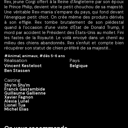
Rex, jeune Corgi offert à la Reine d’Angleterre par son époux
le Prince Philip, devient vite le petit chouchou de sa majesté.
Une véritable Rex-mania s’empare du pays, qui fond devant
l’énergique petit chiot. On crée même des produits dérivés
à son effigie. Rex tombe brutalement de son piédestal
quand à l’occasion d’une visite d’État de Donald Trump, il
mord par accident le Président des États-Unis au mollet. Fini
les fastes de la Royauté. Le voilà envoyé dans un chenil au
milieu des chiens abandonnés. Rex s'enfuit et compte bien
récupérer son statut de chien préféré de sa majesté...
#Animal, animaux
,
#dès 5-6 ans
Réalisation
Pays
Vincent Kesteloot
Belgique
Ben Stassen
Casting
Shy'm Shy'm
Franck Gastambide
Guillaume Gallienne
Xavier Fagnon
Alexia Lunel
Lionel Tua
Michel Elias