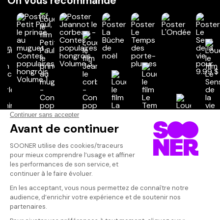
On vous recommande
Vos avis
Donnez votre avis
Votre note
Votre commentaire
Il faut vous connecter pour
publier un avis