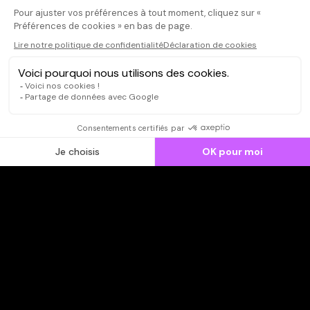
CONNEXION
Qui sommes-nous ?
Dispo dans l'abonnement
Dispo dans le Videoclub
Actionnaires
Contacts
SOONER responsable
Mentions légales
Données personnelles - Cookies
FAQ
CGV-CGU
Ne manquez pas les nouveautés,
inscrivez-vous à la newsletter
JE M'INSCRIS