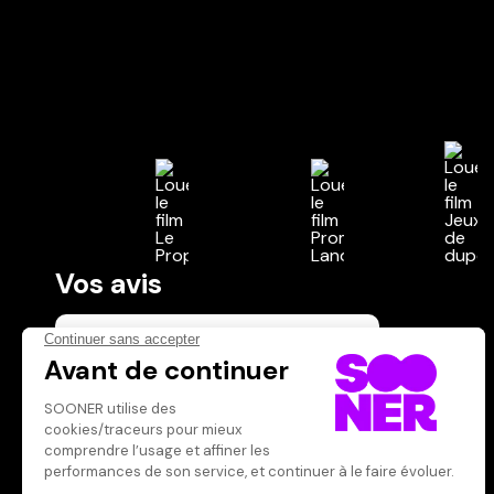
Vos avis
Donnez votre avis
Votre note
Votre commentaire
Il faut vous connecter pour
publier un avis