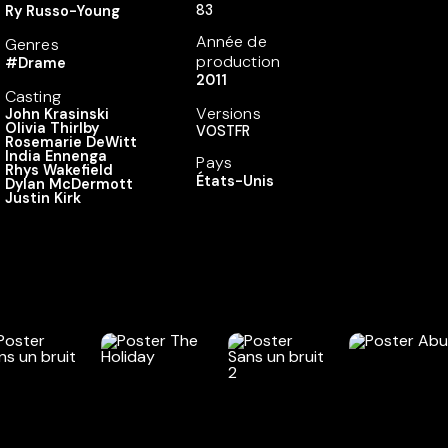
83
Ry Russo-Young
Année de
Genres
production
#Drame
2011
Casting
Versions
John Krasinski
Olivia Thirlby
VOSTFR
Rosemarie DeWitt
India Ennenga
Pays
Rhys Wakefield
États-Unis
Dylan McDermott
Justin Kirk