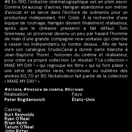
#6 En 1910, l'industrie cinématographique est en plein essor.
Comme beaucoup d'autres, Harrigan abandonne son métier
d'avocat et se lance dans l'écriture de scénarios pour un
producteur indépendant, H.H. Cobb. À la recherche d'une
équipe de tournage, Harrigan devient finalement réalisateur,
après que le cinéaste pressenti a fait défaut. Tom
Greenway, un provincial devenu un peu par hasard l'homme
de main d'une grande compagnie new-yorkaise qui cherche
à casser les indépendants, lui tombe dessus... Afin de faire
vivre son catalogue, StudioCanal a donné carte blanche à
Jean-Baptiste Thoret , historien du cinéma et réalisateur,
pour créer sa propre collection. Le résultat ? La collection «
MAKE MY DAY ! » qui regroupe les films « qui lui font plaisir »,
une série de pépites rares, méconnues ou oubliées des
années 60, 70 et 80. Nickelodeon fait partie de la collection
« MAKE MY DAY ! ».
#Artiste
,
#Histoire de cinéma
,
#Ecrivain
Réalisation
Pays
Peter Bogdanovich
États-Unis
Casting
Burt Reynolds
Ryan O'Neal
Brian Keith
Tatum O'Neal
John Ritter