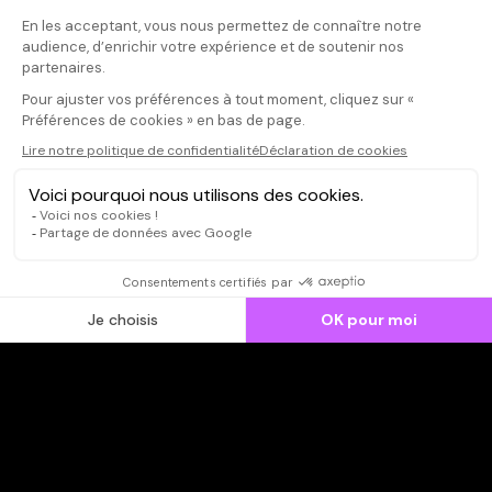
Votre commentaire
Il faut vous connecter pour
publier un avis
CONNEXION
Qui sommes-nous ?
Dispo dans l'abonnement
Dispo dans le Videoclub
Actionnaires
Contacts
SOONER responsable
Mentions légales
Données personnelles - Cookies
FAQ
CGV-CGU
Ne manquez pas les nouveautés,
inscrivez-vous à la newsletter