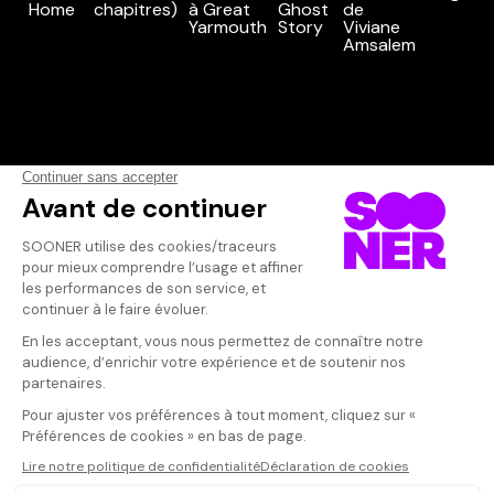
Vos avis
Donnez votre avis
Lilou32
Votre note
Votre commentaire
Beau film , tou
de beaux acteu
Il faut vous connecter pour
d'humour pour 
publier un avis
J'ai beaucoup 