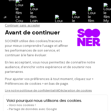
Vos avis
Donnez votre avis
Inconnu
Votre note
Votre commentaire
Une atmosphè
Il faut vous connecter pour
publier un avis
CONNEXION