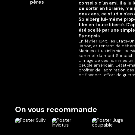
conseils d’un ami, il a l
de sortir en librairie, m
deux ans, ce studio n’en a
Spielberg lui-même prop
film en toute liberté. D
été scellé par une simpl
Synopsis
En février 1945, les Etats-
Japon, et tentent de débarqu
Marines et un infirmier parvi
sommet du mont Suribachi. L
L'image de ces hommes unis 
peuple américain. L'état-maj
profiter de l'admiration de
de financer l'effort de guer
On vous recommande