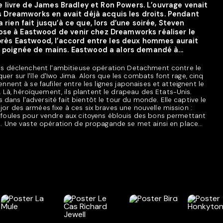
u le livre de James Bradley et Ron Powers. L’ouvrage venait
ais Dreamworks en avait déjà acquis les droits. Pendant
 rien fait jusqu’à ce que, lors d’une soirée, Steven
ose à Eastwood de venir chez Dreamworks réaliser le
’après Eastwood, l’accord entre les deux hommes aurait
e poignée de mains. Eastwood a alors demandé à...
Unis déclenchent l'ambitieuse opération Detachment contre le
er sur l'île d'Iwo Jima. Alors que les combats font rage, cinq
ennent à se faufiler entre les lignes japonaises et atteignent le
à, héroïquement, ils plantent le drapeau des Etats-Unis.
dans l'adversité fait bientôt le tour du monde. Elle captive le
or des armées fixe à ces six braves une nouvelle mission :
s foules pour vendre aux citoyens éblouis des bons permettant
re. Une vaste opération de propagande se met ainsi en place...