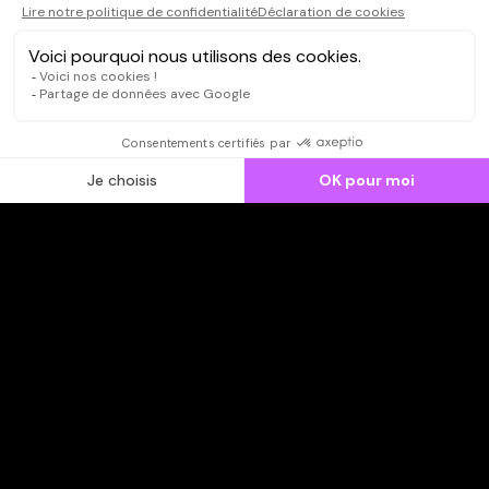
CONNEXION
Qui sommes-nous ?
Dispo dans l'abonnement
Dispo dans le Videoclub
Actionnaires
Contacts
SOONER responsable
Mentions légales
Données personnelles - Cookies
FAQ
CGV-CGU
Ne manquez pas les nouveautés,
inscrivez-vous à la newsletter
JE M'INSCRIS
© SOONER 2026 | TOUS DROITS RÉSERVÉS