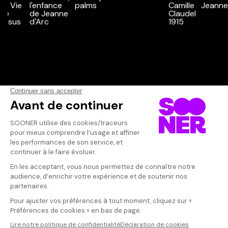
Vos avis
Donnez votre avis
mimosa72
Votre note
Votre commentaire
carrément fou
moment
Il faut vous connecter pour
publier un avis