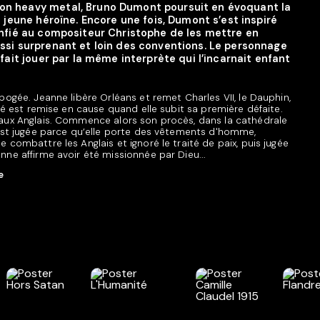
on heavy metal, Bruno Dumont poursuit en évoquant la
a jeune héroïne. Encore une fois, Dumont s’est inspiré
onfié au compositeur Christophe de les mettre en
ussi surprenant et loin des conventions. Le personnage
 fait jouer par la même interprète qui l’incarnait enfant
pogée. Jeanne libère Orléans et remet Charles VII, le Dauphin,
ité est remise en cause quand elle subit sa première défaite.
 aux Anglais. Commence alors son procès, dans la cathédrale
 est jugée parce qu’elle porte des vêtements d'homme,
 combattre les Anglais et ignoré le traité de paix, puis jugée
nne affirme avoir été missionnée par Dieu...
e