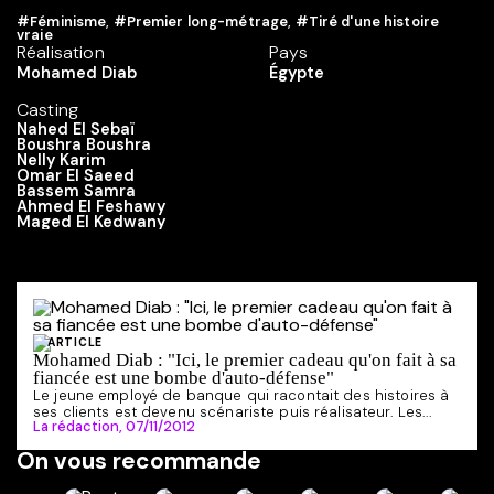
#Féminisme
,
#Premier long-métrage
,
#Tiré d'une histoire
vraie
Réalisation
Pays
Mohamed Diab
Égypte
Casting
Nahed El Sebaï
Boushra Boushra
Nelly Karim
Omar El Saeed
Bassem Samra
Ahmed El Feshawy
Maged El Kedwany
ARTICLE
Mohamed Diab : "Ici, le premier cadeau qu'on fait à sa
fiancée est une bombe d'auto-défense"
Le jeune employé de banque qui racontait des histoires à
ses clients est devenu scénariste puis réalisateur. Les...
La rédaction,
07/11/2012
On vous recommande